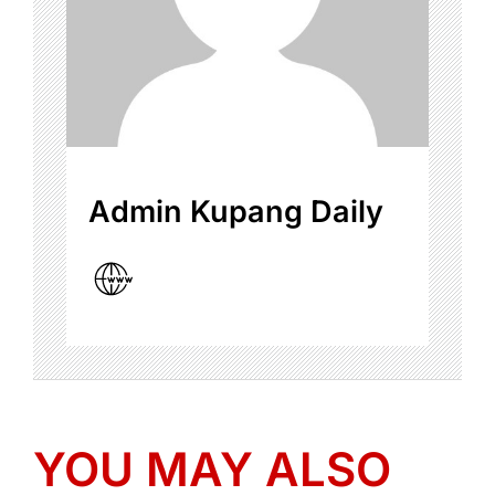
Admin Kupang Daily
YOU MAY ALSO