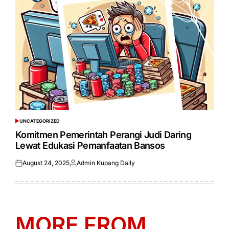
UNCATEGORIZED
POSTED
IN
Komitmen Pemerintah Perangi Judi Daring
Lewat Edukasi Pemanfaatan Bansos
August 24, 2025
Admin Kupang Daily
Posted
Posted
on
by
MORE FROM