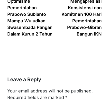
navigation
Optimisme
Mengapresiasi
Pemerintahan
Konsistensi dan
Prabowo Subianto
Komitmen 100 Hari
Mampu Wujudkan
Pemerintahan
Swasembada Pangan
Prabowo-Gibran
Dalam Kurun 2 Tahun
Bangun IKN
Leave a Reply
Your email address will not be published.
Required fields are marked
*