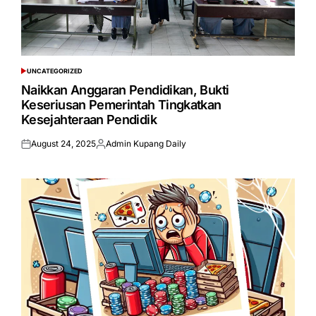
UNCATEGORIZED
POSTED
IN
Naikkan Anggaran Pendidikan, Bukti
Keseriusan Pemerintah Tingkatkan
Kesejahteraan Pendidik
August 24, 2025
Admin Kupang Daily
Posted
Posted
on
by