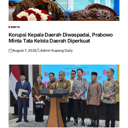
BERITA
POSTED
IN
Korupsi Kepala Daerah Diwaspadai, Prabowo
Minta Tata Kelola Daerah Diperkuat
August 7, 2026
Admin Kupang Daily
Posted
Posted
on
by