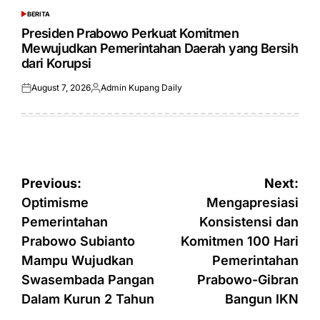
BERITA
POSTED
IN
Presiden Prabowo Perkuat Komitmen
Mewujudkan Pemerintahan Daerah yang Bersih
dari Korupsi
August 7, 2026
Admin Kupang Daily
Posted
Posted
on
by
Post
Previous:
Next:
navigation
Optimisme
Mengapresiasi
Pemerintahan
Konsistensi dan
Prabowo Subianto
Komitmen 100 Hari
Mampu Wujudkan
Pemerintahan
Swasembada Pangan
Prabowo-Gibran
Dalam Kurun 2 Tahun
Bangun IKN