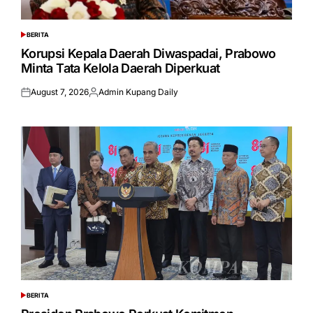
BERITA
POSTED
IN
Korupsi Kepala Daerah Diwaspadai, Prabowo
Minta Tata Kelola Daerah Diperkuat
August 7, 2026
Admin Kupang Daily
Posted
Posted
on
by
BERITA
POSTED
IN