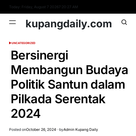
Skip
Today: Friday, August 7 2026
7
:
20
:
28
AM
to
content
kupangdaily.com
UNCATEGORIZED
POSTED
IN
Bersinergi
Membangun Budaya
Politik Santun dalam
Pilkada Serentak
2024
Posted on
October 26, 2024
by
Admin Kupang Daily