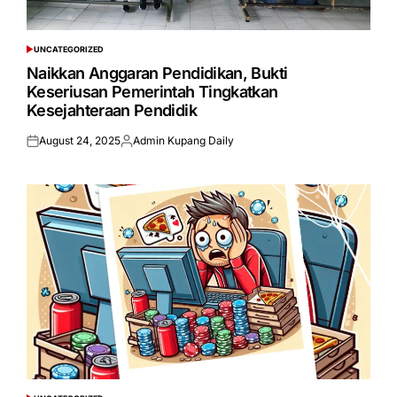
UNCATEGORIZED
POSTED
IN
Naikkan Anggaran Pendidikan, Bukti
Keseriusan Pemerintah Tingkatkan
Kesejahteraan Pendidik
August 24, 2025
Admin Kupang Daily
Posted
Posted
on
by