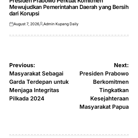
Presiden Prabowo Perkuat Komitmen
Mewujudkan Pemerintahan Daerah yang Bersih
dari Korupsi
August 7, 2026
Admin Kupang Daily
Posted
Posted
on
by
Post
Previous:
Next:
navigation
Masyarakat Sebagai
Presiden Prabowo
Garda Terdepan untuk
Berkomitmen
Menjaga Integritas
Tingkatkan
Pilkada 2024
Kesejahteraan
Masyarakat Papua