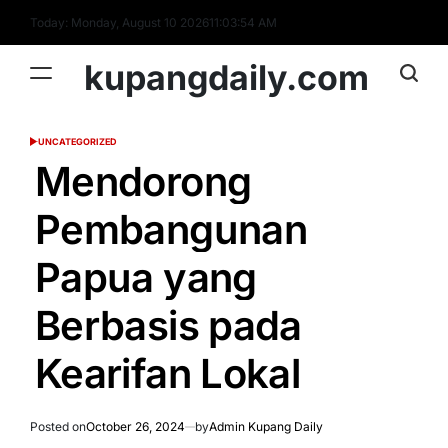
Skip
Today: Monday, August 10 2026
11
:
03
:
55
AM
to
content
kupangdaily.com
UNCATEGORIZED
POSTED
IN
Mendorong
Pembangunan
Papua yang
Berbasis pada
Kearifan Lokal
Posted on
October 26, 2024
by
Admin Kupang Daily