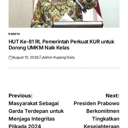
BERITA
POSTED
IN
HUT Ke-81 RI, Pemerintah Perkuat KUR untuk
Dorong UMKM Naik Kelas
August 10, 2026
Admin Kupang Daily
Posted
Posted
on
by
Post
Previous:
Next:
navigation
Masyarakat Sebagai
Presiden Prabowo
Garda Terdepan untuk
Berkomitmen
Menjaga Integritas
Tingkatkan
Pilkada 2024
Kesejahteraan