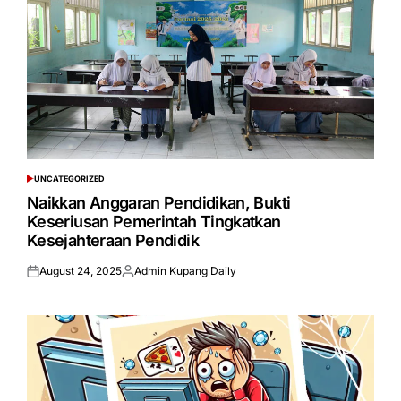
UNCATEGORIZED
POSTED
IN
Naikkan Anggaran Pendidikan, Bukti
Keseriusan Pemerintah Tingkatkan
Kesejahteraan Pendidik
August 24, 2025
Admin Kupang Daily
Posted
Posted
on
by