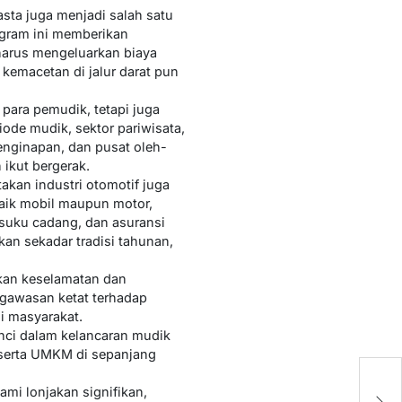
asta juga menjadi salah satu
ogram ini memberikan
harus mengeluarkan biaya
emacetan di jalur darat pun
h para pemudik, tetapi juga
ode mudik, sektor pariwisata,
enginapan, dan pusat oleh-
ikut bergerak.
takan industri otomotif juga
baik mobil maupun motor,
 suku cadang, dan asuransi
an sekadar tradisi tahunan,
tkan keselamatan dan
ngawasan ketat terhadap
i masyarakat.
unci dalam kelancaran mudik
, serta UMKM di sepanjang
Pe
mi lonjakan signifikan,
P