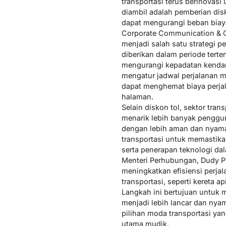
transportasi terus berinovas
diambil adalah pemberian disko
dapat mengurangi beban biaya
Corporate Communication & C
menjadi salah satu strategi p
diberikan dalam periode tert
mengurangi kepadatan kendar
mengatur jadwal perjalanan m
dapat menghemat biaya perjal
halaman.
Selain diskon tol, sektor tra
menarik lebih banyak penggun
dengan lebih aman dan nyama
transportasi untuk memastikan
serta penerapan teknologi da
Menteri Perhubungan, Dudy Pu
meningkatkan efisiensi perja
transportasi, seperti kereta 
Langkah ini bertujuan untu
menjadi lebih lancar dan nyam
pilihan moda transportasi ya
utama mudik.