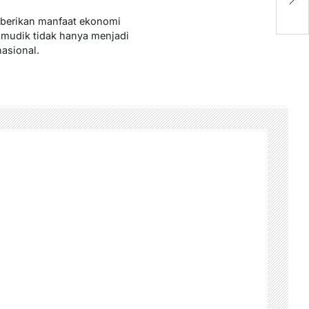
L
mberikan manfaat ekonomi
 mudik tidak hanya menjadi
asional.