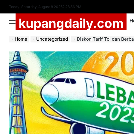
Skip
Today: Saturday, August 8 2026
2
:
28
:
58
PM
to
kupangdaily.com
content
H
Menu
Home
Uncategorized
Diskon Tarif Tol dan Berbagai Moda T