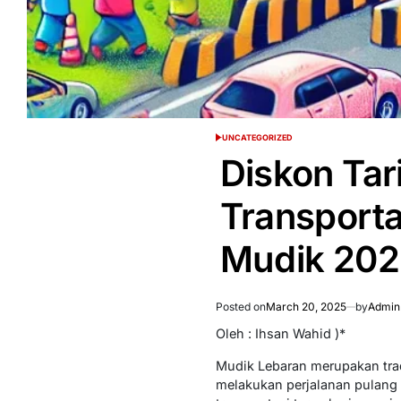
UNCATEGORIZED
POSTED
IN
Diskon Tar
Transport
Mudik 202
Posted on
March 20, 2025
by
Admin
Oleh : Ihsan Wahid )*
Mudik Lebaran merupakan trad
melakukan perjalanan pulang 