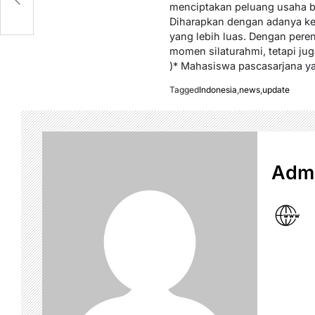
menciptakan peluang usaha b
Diharapkan dengan adanya keb
yang lebih luas. Dengan pere
momen silaturahmi, tetapi j
)* Mahasiswa pascasarjana yan
Tagged
Indonesia
,
news
,
update
Admi