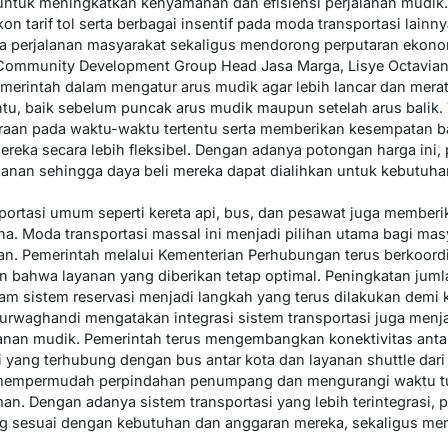
i untuk meningkatkan kenyamanan dan efisiensi perjalanan mudik.
n tarif tol serta berbagai insentif pada moda transportasi lainny
 perjalanan masyarakat sekaligus mendorong perputaran ekonomi
ommunity Development Group Head Jasa Marga, Lisye Octaviana 
emerintah dalam mengatur arus mudik agar lebih lancar dan merat
entu, baik sebelum puncak arus mudik maupun setelah arus balik.
aan pada waktu-waktu tertentu serta memberikan kesempatan b
ereka secara lebih fleksibel. Dengan adanya potongan harga ini,
anan sehingga daya beli mereka dapat dialihkan untuk kebutuha
nsportasi umum seperti kereta api, bus, dan pesawat juga memberi
a. Moda transportasi massal ini menjadi pilihan utama bagi mas
n. Pemerintah melalui Kementerian Perhubungan terus berkoordi
 bahwa layanan yang diberikan tetap optimal. Peningkatan jumla
lam sistem reservasi menjadi langkah yang terus dilakukan demi 
rwaghandi mengatakan integrasi sistem transportasi juga menj
lanan mudik. Pemerintah terus mengembangkan konektivitas ant
api yang terhubung dengan bus antar kota dan layanan shuttle dari
k mempermudah perpindahan penumpang dan mengurangi waktu tu
an. Dengan adanya sistem transportasi yang lebih terintegrasi, 
ng sesuai dengan kebutuhan dan anggaran mereka, sekaligus men