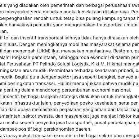
ratis yang diadakan oleh pemerintah dan berbagai perusahaan sw
 masyarakat serta menekan angka kecelakaan di jalan raya. Pr
berpenghasilan rendah untuk tetap bisa pulang kampung tanpa 
makin banyaknya pemudik yang menggunakan transportasi umum, k
kan.
if tol dan insentif transportasi lainnya tidak hanya dirasakan ole
ebih luas. Dengan meningkatnya mobilitas masyarakat selama peri
il dan menengah (UKM) ikut merasakan manfaatnya. Restoran, p
alami lonjakan permintaan, sehingga roda ekonomi di daerah pun 
riat Perusahaan PT Pelindo Solusi Logistik, Kiki M. Hikmat menga
ingkatan arus mudik. Permintaan terhadap kendaraan pribadi, 
dik. Begitu pula dengan sektor jasa seperti bengkel, penyedia
mi peningkatan transaksi. Hal ini menunjukkan bahwa mudik buk
um penting dalam mendorong pertumbuhan ekonomi nasional.
 insentif, berbagai langkah strategis dilakukan untuk meningka
tan infrastruktur jalan, penyediaan posko kesehatan, serta pe
an dari upaya memastikan perjalanan yang aman dan lancar bag
 pemerintah, sektor swasta, dan masyarakat juga menjadi faktor k
ku usaha seperti penyedia jasa transportasi, pusat perbelanjaan
 dampak positif bagi perekonomian daerah.
s masyarakat, transaksi ekonomi di berbagai sektor pun mengala