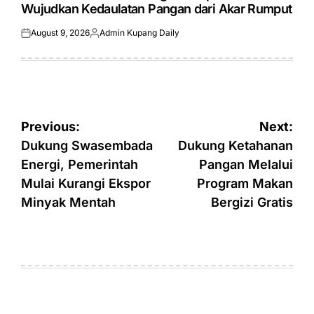
Wujudkan Kedaulatan Pangan dari Akar Rumput
August 9, 2026
Admin Kupang Daily
Posted
Posted
on
by
Post
Previous:
Next:
navigation
Dukung Swasembada
Dukung Ketahanan
Energi, Pemerintah
Pangan Melalui
Mulai Kurangi Ekspor
Program Makan
Minyak Mentah
Bergizi Gratis