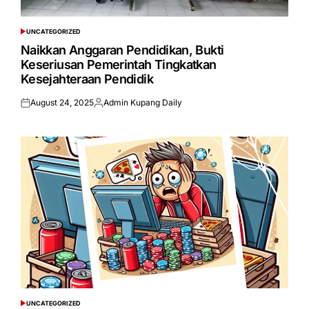
UNCATEGORIZED
POSTED
IN
Naikkan Anggaran Pendidikan, Bukti
Keseriusan Pemerintah Tingkatkan
Kesejahteraan Pendidik
August 24, 2025
Admin Kupang Daily
Posted
Posted
on
by
UNCATEGORIZED
POSTED