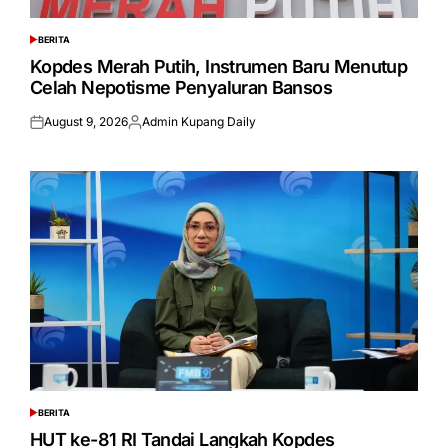
BERITA
POSTED
IN
Kopdes Merah Putih, Instrumen Baru Menutup
Celah Nepotisme Penyaluran Bansos
August 9, 2026
Admin Kupang Daily
Posted
Posted
on
by
BERITA
POSTED
IN
HUT ke-81 RI Tandai Langkah Kopdes