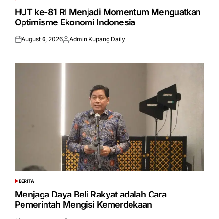
POSTED
IN
HUT ke-81 RI Menjadi Momentum Menguatkan
Optimisme Ekonomi Indonesia
August 6, 2026
Admin Kupang Daily
Posted
Posted
on
by
BERITA
POSTED
IN
Menjaga Daya Beli Rakyat adalah Cara
Pemerintah Mengisi Kemerdekaan