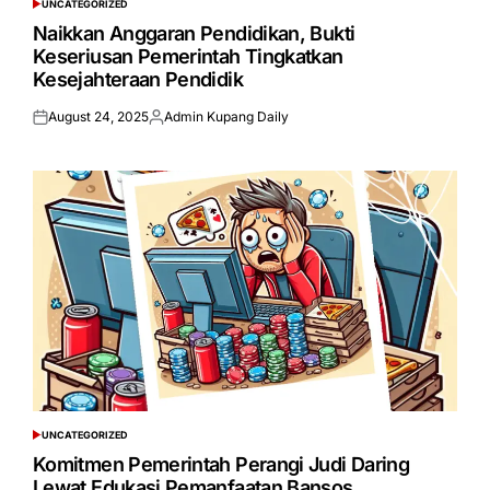
UNCATEGORIZED
POSTED
IN
Naikkan Anggaran Pendidikan, Bukti
Keseriusan Pemerintah Tingkatkan
Kesejahteraan Pendidik
August 24, 2025
Admin Kupang Daily
Posted
Posted
on
by
UNCATEGORIZED
POSTED
IN
Komitmen Pemerintah Perangi Judi Daring
Lewat Edukasi Pemanfaatan Bansos