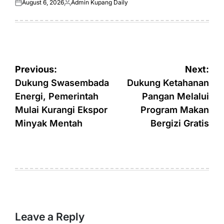
August 6, 2026
Admin Kupang Daily
Posted
Posted
on
by
Post
Previous:
Next:
navigation
Dukung Swasembada
Dukung Ketahanan
Energi, Pemerintah
Pangan Melalui
Mulai Kurangi Ekspor
Program Makan
Minyak Mentah
Bergizi Gratis
Leave a Reply