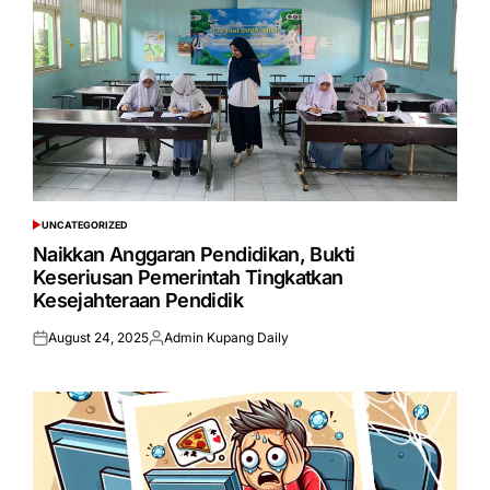
UNCATEGORIZED
POSTED
IN
Naikkan Anggaran Pendidikan, Bukti
Keseriusan Pemerintah Tingkatkan
Kesejahteraan Pendidik
August 24, 2025
Admin Kupang Daily
Posted
Posted
on
by