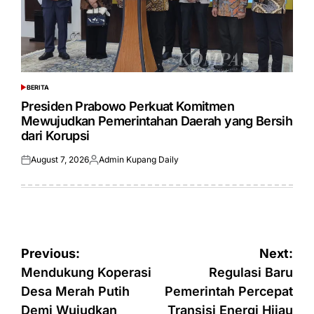
BERITA
POSTED
IN
Presiden Prabowo Perkuat Komitmen
Mewujudkan Pemerintahan Daerah yang Bersih
dari Korupsi
August 7, 2026
Admin Kupang Daily
Posted
Posted
on
by
Post
Previous:
Next:
navigation
Mendukung Koperasi
Regulasi Baru
Desa Merah Putih
Pemerintah Percepat
Demi Wujudkan
Transisi Energi Hijau