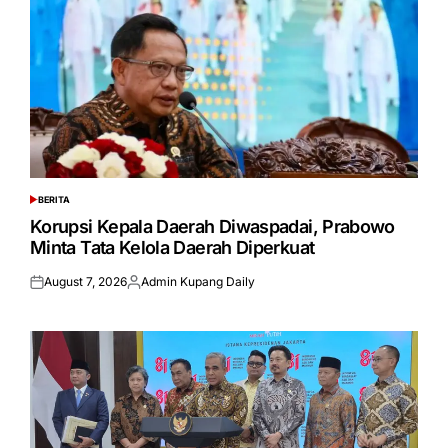
BERITA
POSTED
IN
Korupsi Kepala Daerah Diwaspadai, Prabowo
Minta Tata Kelola Daerah Diperkuat
August 7, 2026
Admin Kupang Daily
Posted
Posted
on
by