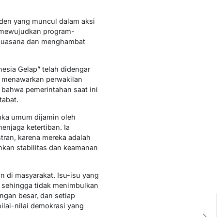
iden yang muncul dalam aksi
s mewujudkan program-
h suasana dan menghambat
esia Gelap” telah didengar
ia menawarkan perwakilan
 bahwa pemerintahan saat ini
tabat.
uka umum dijamin oleh
njaga ketertiban. Ia
tran, karena mereka adalah
nkan stabilitas dan keamanan
 di masyarakat. Isu-isu yang
f, sehingga tidak menimbulkan
ngan besar, dan setiap
R
lai-nilai demokrasi yang
Pe