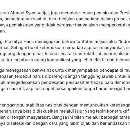
 Cucun Ahmad Syamsurijal, juga menolak seruan pemakzulan Pres
a, pemerintahan saat ini baru berjalan dan sedang dalam prose
 Upaya pemakzulan yang tidak berdasar hanya akan memperkeru
ah.
, Prasetyo Hadi, menegaskan bahwa tuntutan massa aksi “Indon
ermat. Sebagai bukti keterbukaan terhadap aspirasi masyarakat, 
ngsung dengan pihak Istana secara konstruktif. Ini menunjukkan
 justru membuka ruang komunikasi yang lebih efektif dan bermar
juga menegaskan bahwa hak untuk menyampaikan pendapat di m
asan tersebut harus dibarengi dengan tanggung jawab untuk me
ntuk mengedepankan pendekatan persuasif terhadap para demons
gan cara ini, aspirasi dapat tersampaikan tanpa harus mengorba
 mengganggu stabilitas nasional dengan memunculkan ketegangan
seharusnya bisa didiskusikan melalui jalur yang lebih konstrukti
an di tengah masyarakat. Bangsa ini telah melalui berbagai tanta
a diselesaikan dengan cara yang lebih bijak dan berlandaskan ni