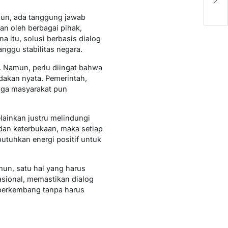
u
E
mun, ada tanggung jawab
n oleh berbagai pihak,
 itu, solusi berbasis dialog
nggu stabilitas negara.
. Namun, perlu diingat bahwa
dakan nyata. Pemerintah,
gga masyarakat pun
.
lainkan justru melindungi
dan keterbukaan, maka setiap
utuhkan energi positif untuk
un, satu hal yang harus
asional, memastikan dialog
 berkembang tanpa harus