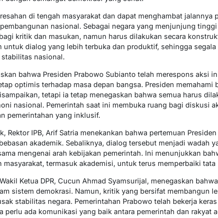
keresahan di tengah masyarakat dan dapat menghambat jalannya
 pembangunan nasional. Sebagai negara yang menjunjung tinggi
agi kritik dan masukan, namun harus dilakukan secara konstrukti
untuk dialog yang lebih terbuka dan produktif, sehingga segala 
tabilitas nasional.
egaskan bahwa Presiden Prabowo Subianto telah merespons aksi i
etap optimis terhadap masa depan bangsa. Presiden memahami 
 disampaikan, tetapi ia tetap menegaskan bahwa semua harus dil
ni nasional. Pemerintah saat ini membuka ruang bagi diskusi ak
pemerintahan yang inklusif.
, Rektor IPB, Arif Satria menekankan bahwa pertemuan Presiden
ebebasan akademik. Sebaliknya, dialog tersebut menjadi wadah y
a mengenai arah kebijakan pemerintah. Ini menunjukkan bah
 masyarakat, termasuk akademisi, untuk terus memperbaiki tata 
f, Wakil Ketua DPR, Cucun Ahmad Syamsurijal, menegaskan bahwa 
am sistem demokrasi. Namun, kritik yang bersifat membangun l
sak stabilitas negara. Pemerintahan Prabowo telah bekerja kera
 perlu ada komunikasi yang baik antara pemerintah dan rakyat ag