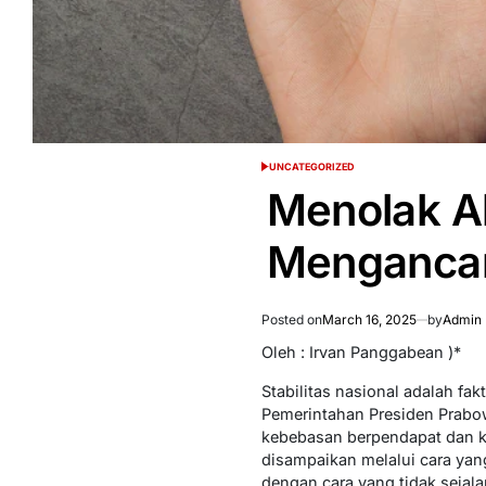
UNCATEGORIZED
POSTED
IN
Menolak Ak
Mengancam 
Posted on
March 16, 2025
by
Admin 
Oleh : Irvan Panggabean )*
Stabilitas nasional adalah 
Pemerintahan Presiden Prab
kebebasan berpendapat dan ke
disampaikan melalui cara yan
dengan cara yang tidak sejal