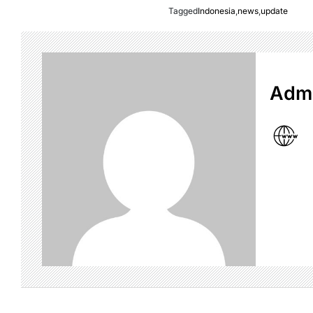
Tagged
Indonesia
,
news
,
update
Admi