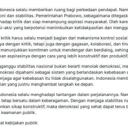
ndonesia selalu memberikan ruang bagi perbedaan pendapat. Na
i dan stabilitas. Pemerintahan Prabowo, sebagaimana ditegaska
adap kritik dan siap menampung aspirasi masyarakat. Oleh karena
si-aksi yang berpotensi menimbulkan ketidakpastian dan mengga
itik harus selalu menjadi bagian dari mekanisme kontrol sosial
 dengan kritik, tetapi juga dengan gagasan, kolaborasi, dan tin
lah menunjukkan komitmen untuk mendengar dan berdialog, sehin
n aspirasinya dengan cara yang lebih konstruktif dan produktif
ganggu stabilitas nasional bukan berarti menolak demokrasi, me
demokrasi dipahami sebagai sistem yang berlandaskan kebebasan 
njaga agar kebebasan itu tidak disalahgunakan. Indonesia memb
tian yang justru menghambat langkah ke depan.
ndonesia selalu menghadapi tantangan dalam perjalanannya. Nam
 tetap bersatu dalam keberagaman. Dengan menjaga stabilitas n
kan sikap konstruktif, maka demokrasi yang sehat dapat terus
 keamanan publik.
t kebijakan publik