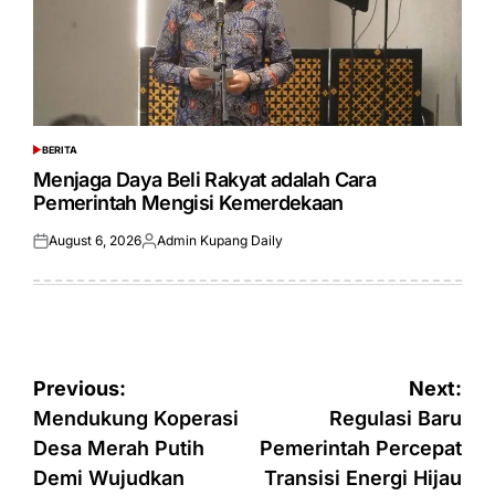
BERITA
POSTED
IN
Menjaga Daya Beli Rakyat adalah Cara
Pemerintah Mengisi Kemerdekaan
August 6, 2026
Admin Kupang Daily
Posted
Posted
on
by
Post
Previous:
Next:
navigation
Mendukung Koperasi
Regulasi Baru
Desa Merah Putih
Pemerintah Percepat
Demi Wujudkan
Transisi Energi Hijau