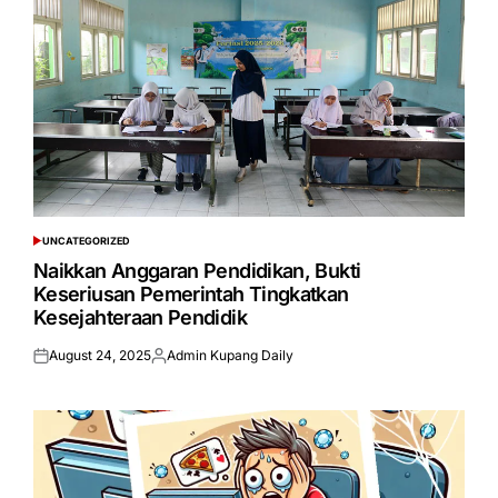
UNCATEGORIZED
POSTED
IN
Naikkan Anggaran Pendidikan, Bukti
Keseriusan Pemerintah Tingkatkan
Kesejahteraan Pendidik
August 24, 2025
Admin Kupang Daily
Posted
Posted
on
by