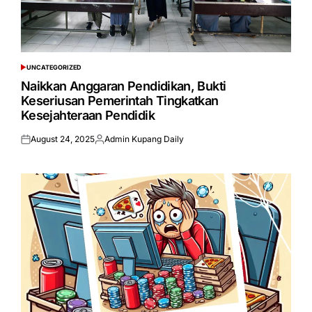
UNCATEGORIZED
POSTED
IN
Naikkan Anggaran Pendidikan, Bukti
Keseriusan Pemerintah Tingkatkan
Kesejahteraan Pendidik
August 24, 2025
Admin Kupang Daily
Posted
Posted
on
by