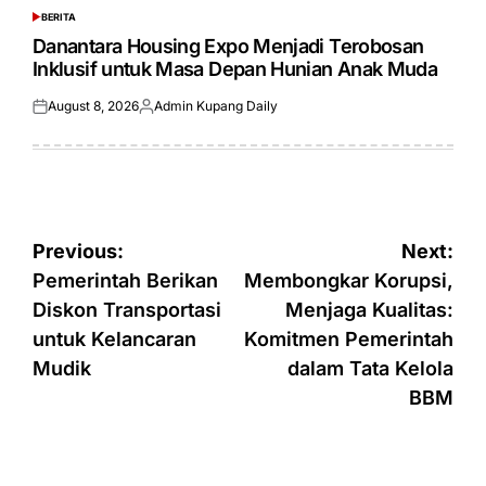
BERITA
POSTED
IN
Danantara Housing Expo Menjadi Terobosan
Inklusif untuk Masa Depan Hunian Anak Muda
August 8, 2026
Admin Kupang Daily
Posted
Posted
on
by
Post
Previous:
Next:
navigation
Pemerintah Berikan
Membongkar Korupsi,
Diskon Transportasi
Menjaga Kualitas:
untuk Kelancaran
Komitmen Pemerintah
Mudik
dalam Tata Kelola
BBM