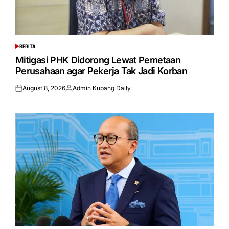
BERITA
POSTED
IN
Mitigasi PHK Didorong Lewat Pemetaan
Perusahaan agar Pekerja Tak Jadi Korban
August 8, 2026
Admin Kupang Daily
Posted
Posted
on
by