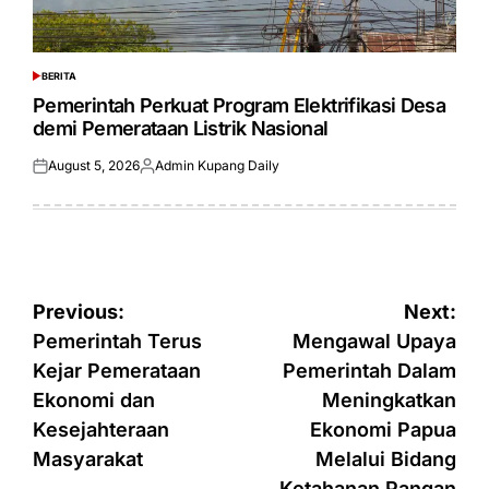
BERITA
POSTED
IN
Pemerintah Perkuat Program Elektrifikasi Desa
demi Pemerataan Listrik Nasional
August 5, 2026
Admin Kupang Daily
Posted
Posted
on
by
Post
Previous:
Next:
navigation
Pemerintah Terus
Mengawal Upaya
Kejar Pemerataan
Pemerintah Dalam
Ekonomi dan
Meningkatkan
Kesejahteraan
Ekonomi Papua
Masyarakat
Melalui Bidang
Ketahanan Pangan