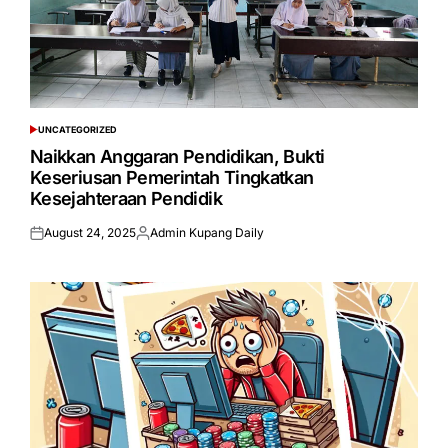
UNCATEGORIZED
POSTED
IN
Naikkan Anggaran Pendidikan, Bukti
Keseriusan Pemerintah Tingkatkan
Kesejahteraan Pendidik
August 24, 2025
Admin Kupang Daily
Posted
Posted
on
by