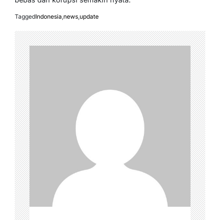
Tagged
Indonesia
,
news
,
update