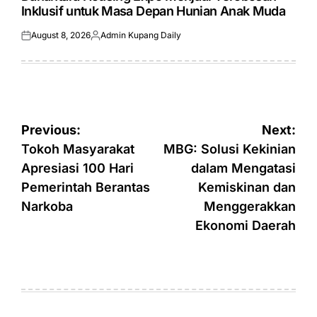
Inklusif untuk Masa Depan Hunian Anak Muda
August 8, 2026
Admin Kupang Daily
Posted
Posted
on
by
Post
Previous:
Next:
navigation
Tokoh Masyarakat
MBG: Solusi Kekinian
Apresiasi 100 Hari
dalam Mengatasi
Pemerintah Berantas
Kemiskinan dan
Narkoba
Menggerakkan
Ekonomi Daerah