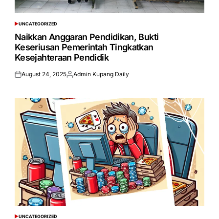
UNCATEGORIZED
POSTED
IN
Naikkan Anggaran Pendidikan, Bukti
Keseriusan Pemerintah Tingkatkan
Kesejahteraan Pendidik
August 24, 2025
Admin Kupang Daily
Posted
Posted
on
by
UNCATEGORIZED
POSTED