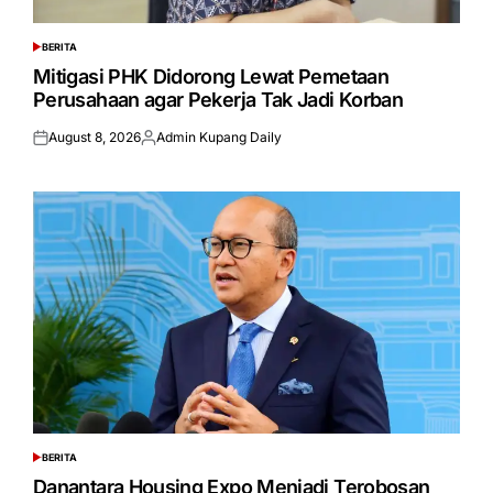
BERITA
POSTED
IN
Mitigasi PHK Didorong Lewat Pemetaan
Perusahaan agar Pekerja Tak Jadi Korban
August 8, 2026
Admin Kupang Daily
Posted
Posted
on
by
BERITA
POSTED
IN
Danantara Housing Expo Menjadi Terobosan